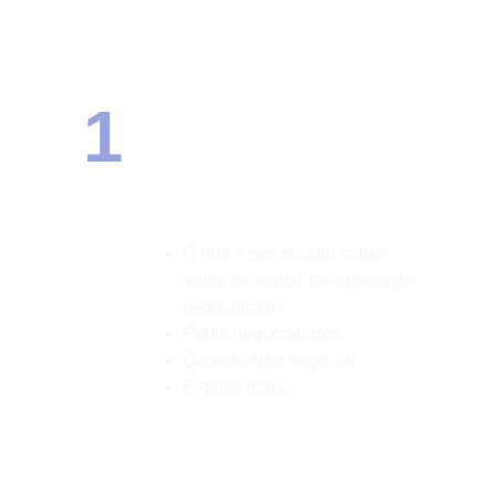
1
Palestra e 
Treinamento 
"Negociação e 
Liderança"
O que é necessário saber 
antes de sentar-se à mesa de 
negociação?
Perfis negociadores.
Quando Não negociar.
E muito mais... 