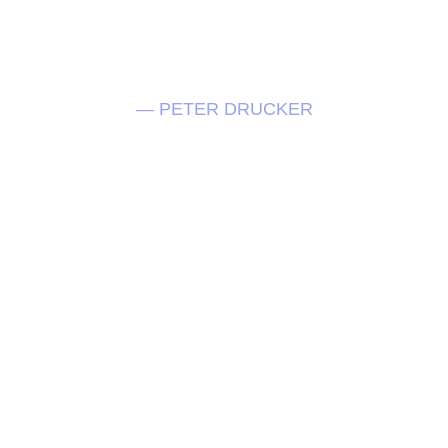
DE PREVER O 
FUTURO É CRIÁ - LO"
— PETER DRUCKER