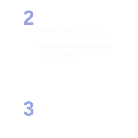
Mentorias em 
2
Negociação
Aprenda as técnicas de persuasão e 
influência do FBI, entenda quais os 7 
passos de uma negociação para obter o 
resultado desejado, saiba quando sair de 
uma negociação, etc.
3
Mentoria de Carreira
Destrave seu potencial com uma 
MENTORIA EXCLUSIVA, focada 
em sua carreira e seu 